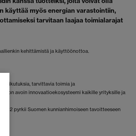
din kanssa tuotteiksi, joita voivat olla
aan käyttää myös energian varastointiin,
tamiseksi tarvitaan laajaa toimialarajat
allienkin kehittämistä ja käyttöönottoa.
yvaikutuksia, tarvittavia toimia ja
on avoin innovaatioekosysteemi kaikille yrityksille ja
reenE2 pyrkii Suomen kunnianhimoiseen tavoitteeseen