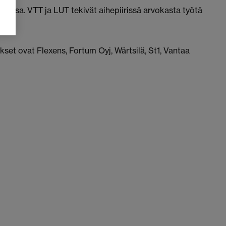
lussa. VTT ja LUT tekivät aihepiirissä arvokasta työtä
kset ovat Flexens, Fortum Oyj, Wärtsilä, St1, Vantaa