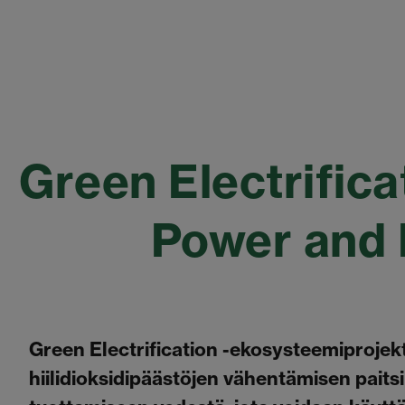
Green Electrifica
Power and 
Green Electrification -ekosysteemiprojek
hiilidioksidipäästöjen vähentämisen paits