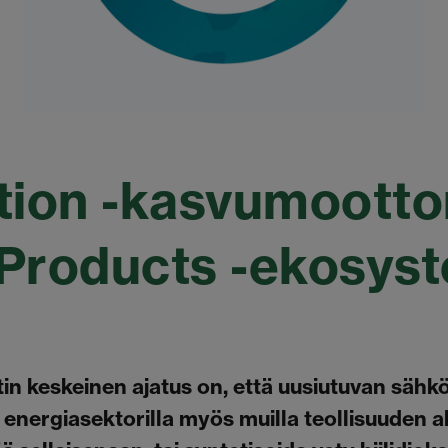
tion -kasvumootto
Products -ekosys
tin keskeinen ajatus on, että uusiutuvan säh
i energiasektorilla myös muilla teollisuuden 