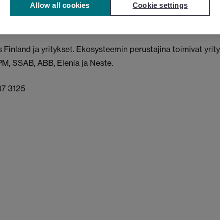
Allow all cookies
Cookie settings
telma on jätetty Business Finlandin arvioitavaksi helmikuun a
E2 jatkaa aloitettua työtä.
Finland ja yritykset. Ekosysteemin perustajina toimivat yrity
PM, SSAB, ABB, Elenia ja Neste.
87 3125