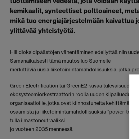
tuottamiseen vedestä, jota voidaan käyttää 
kemikaalit, synteettiset polttoaineet, met
mikä tuo energiajärjestelmään kaivattua 
ylittävää yhteistyötä.
Hiilidioksidipäästöjen vähentäminen edellyttää niin uude
Samanaikaisesti tämä muutos luo Suomelle
merkittäviä uusia liiketoimintamahdollisuuksia, jotka pro
Green Electrification tai GreenE2 kuvaa tulevaisuuden vis
ekosysteemiorkestraattorin roolia uuden kilpailuedun l
organisaatioille, jotka ovat kiinnostuneita kehittämään
osaamista ja liiketoimintamahdollisuuksia “power-to-X
tulla ilmastoneutraaliksi
jo vuoteen 2035 mennessä.