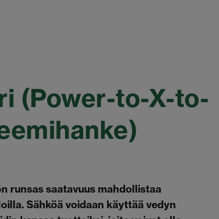
ri (Power-to-X-to-
teemihanke)
kön runsas saatavuus mahdollistaa
aloilla. Sähköä voidaan käyttää vedyn