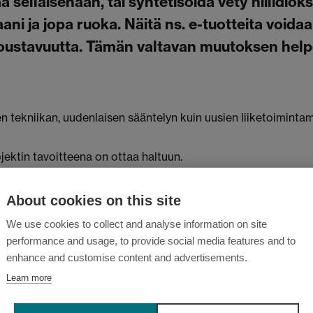
sellaisenaan, tai syntetisoida vety hiilidioksi
aani ja jopa ruoka. Näitä ns. e-tuotteita void
joustavuutta. Tämän valtavan muutoksen helpot
n tekniikan, uudenlaisen sääntelyn kuin uusien liiketoimintam
jektin tavoitteena on ottaa haltuun.
iota, globaalien markkinoiden potentiaalia, tavoiteltuja hyöt
About cookies on this site
uomiseksi Suomeen seuraavan vuosikymmenen aikana. GreenE2 
We use cookies to collect and analyse information on site
performance and usage, to provide social media features and to
-to-power and products” teemaan liittyen. Samaan aikaan G
enhance and customise content and advertisements.
Learn more