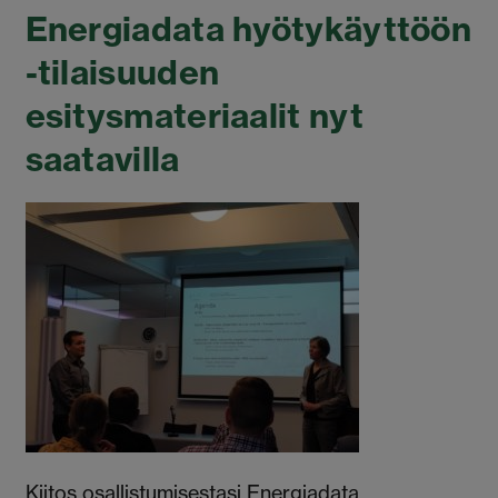
Energiadata hyötykäyttöön
-tilaisuuden
esitysmateriaalit nyt
saatavilla
Kiitos osallistumisestasi Energiadata