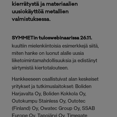
kierrätystä ja materiaalien
uusiokäyttöä metallien
valmistuksessa.
SYMMETin tuloswebinaarissa 26.11.
kuultiin mielenkiintoisia esimerkkejä siitä,
miten hanke on luonut alalle uusia
liiketoimintamahdollisuuksia ja edistänyt
siirtymistä kiertotalouteen.
Hankkeeseen osallistuivat alan keskeiset
yritykset ja tutkimuslaitokset: Boliden
Harjavalta Oy, Boliden Kokkola Oy,
Outokumpu Stainless Oy, Outotec
(Finland) Oy, Owatec Group Oy, SSAB
Europe Oy, Tapojärvi Oy, Timegate